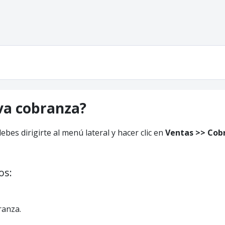
va cobranza?
debes dirigirte al menú lateral y hacer clic en
Ventas >> Cob
os:
ranza.