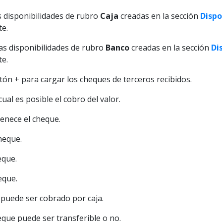
as disponibilidades de rubro
Caja
creadas en la sección
Dispo
te.
las disponibilidades de rubro
Banco
creadas en la sección
Di
te.
otón + para cargar los cheques de terceros recibidos.
cual es posible el cobro del valor.
tenece el cheque.
heque.
eque.
eque.
 puede ser cobrado por caja.
heque puede ser transferible o no.